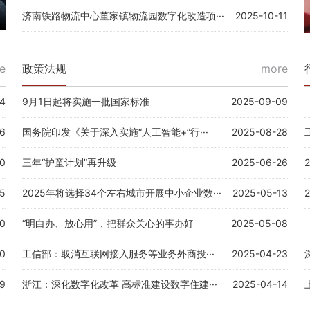
辽宁省“智慧警局”实现全天开放 24小时服务不打烊
济南铁路物流中心董家镇物流园数字化改造项···
2025-10-11
e
政策法规
more
4
9月1日起将实施一批国家标准
2025-09-09
6
国务院印发《关于深入实施“人工智能+”行···
2025-08-28
0
三年“护童计划”再升级
2025-06-26
5
2025年将选择34个左右城市开展中小企业数···
2025-05-13
0
“明白办、放心用”，把群众关心的事办好
2025-05-08
10
工信部：取消互联网接入服务等业务外商投···
2025-04-23
29
浙江：深化数字化改革 高标准建设数字住建···
2025-04-14