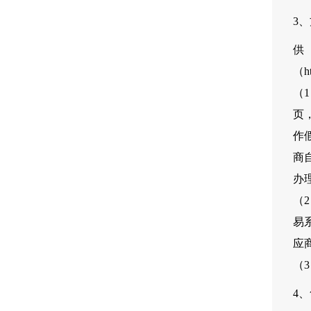
3
（ht
（
页
作
商
办
（
易
应
（
4、