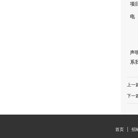
项
电 
声
系
上一
下一
首页
招