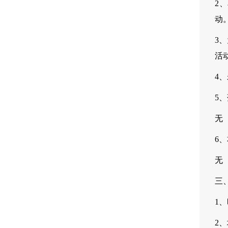
2
动
3
活
4
5
无
6
无
三
1、
2