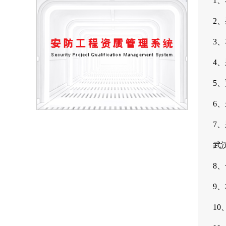
1、
2、
3
4
5、
6、
7
武
8
9
1