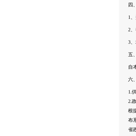
四
1、
2、
3
五
自
六
1
2
根
布系
省