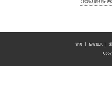
涉面板灯路灯等 8
首页
招标信息
Cop