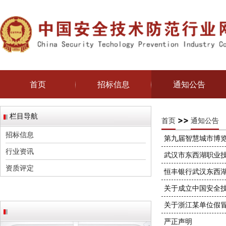
首页
招标信息
通知公告
栏目导航
>>
首页
通知公告
招标信息
第九届智慧城市博览
行业资讯
武汉市东西湖职业
资质评定
恒丰银行武汉东西
关于成立中国安全
关于浙江某单位假
严正声明