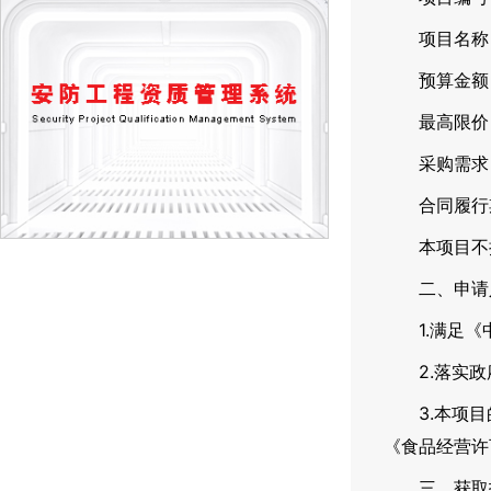
项目名称：
预算金额：7
最高限价（如
采购需求：
合同履行期
本项目不接
二、申请人
1.满足《
2.落实政
3.本项目的
《食品经营许
三、获取