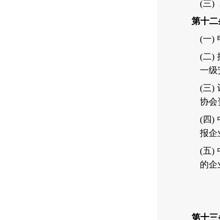
(
三)
第十二
(
一)
(
二)
一级
(
三)
协会
(
四)
报企
(
五)
的企
第十三