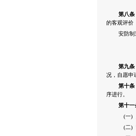
第八条
的客观评价
安防制
第九条
况，自愿申
第十条
序进行。
第十一
(
一)
(
二)