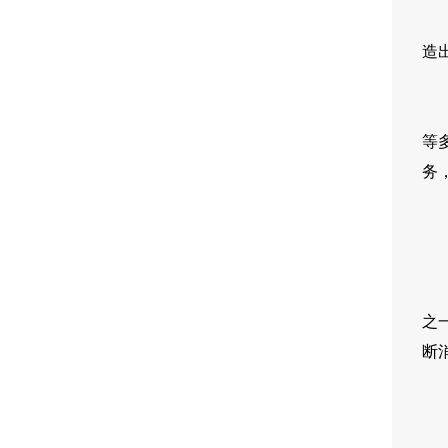
另
造
以
等
务
行
随
之
断
除