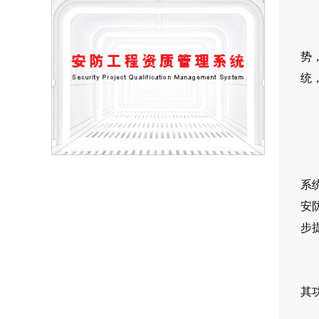
目
势
统
智
一
系
安
步
未
其