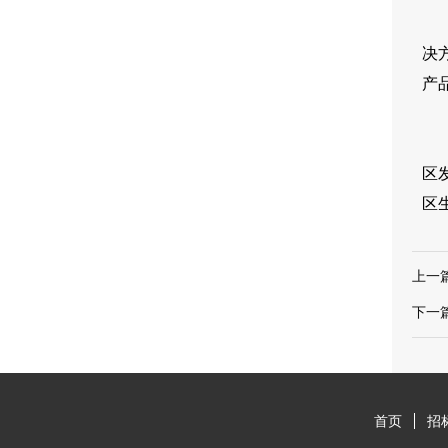
在
决
产
结
区
区
上一
下一
首页
招