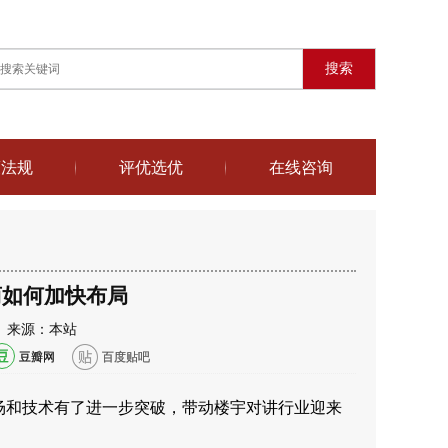
搜索
策法规
评优选优
在线咨询
商如何加快布局
:40 来源：本站
豆瓣网
百度贴吧
场和技术有了进一步突破，带动楼宇对讲行业迎来