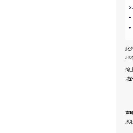
此
些
综
域
声
系