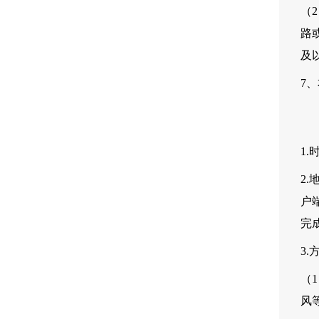
（
路
及
7
1.
2.
户
完
3.
（
风