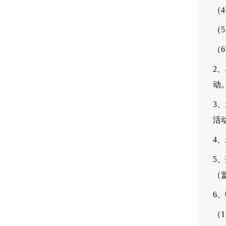
（
（
（
2
动
3
活
4
5
（
6
（