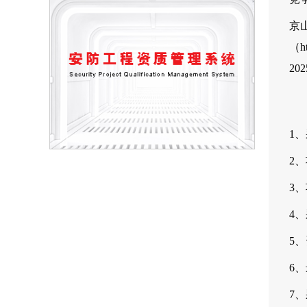
京
（h
20
1、
2
3
4
5
6、
7