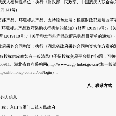
3)残疾人福利性单位：执行《财政部、民政部、
中国残疾人联合会
17] 141号) ；
4)节能产品、环境标志产品、支持绿色发展：根据财政部发展改
、环境标志产品政府采购执行机制的通知》(财库 [2019] 9号)
库 [2019] 18号) /《关于印发节能产品政府采购品目清单的通知》
5)政府采购合同融资：执行《
湖北省政府
采购合同融资实施方案的通知》
、各投标供应商如有一毂清风电子招投标交易平台操作问题，可拨打服务电话
660911。
湖北省政府
采购网(
http://www.ccgp-hubei.gov.cn/
)和一毂
ttps://hb.hbncp.com.cn/out/login
）。
八、联系方式
.采购人信息
 称：
京山市雁门口镇人民政府