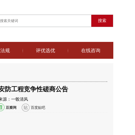
搜索
策法规
评优选优
在线咨询
道安防工程竞争性磋商公告
:35 来源：一毂清风
豆瓣网
百度贴吧