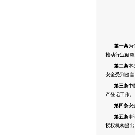
第一条
为
推动行业健康
第二条
本
安全受到侵害
第三条
中
产登记工作
。
第四条
安
第五条
申
授权机构提出