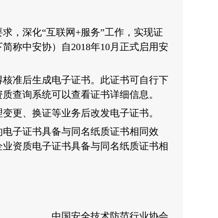
要求
，深化
“互联网+服务”工作，实现证
下简称中安协）
自
201
8
年
1
0
月
正式
启用
安
得核准后生成电子证书。此证书可自行下
资质查询系统
可以查看证书详细信息。
理变更、
换证
等业务后改发电子证书。
电子证书具备与同名纸质证书相同效
企业资质
电子证书具备与同名纸质证书相
中国安全技术防范行业协会