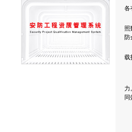
各
为
照
防
载
原
根
力
同